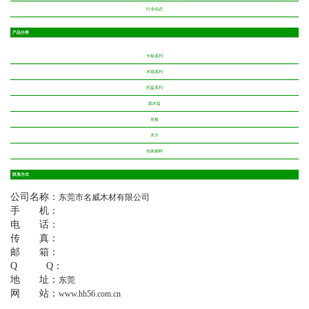
行业动态
产品分类
卡板系列
木箱系列
托盘系列
圆木盘
夹板
木方
包装辅料
联系方式
公司名称：
东莞市名威木材有限公司
手 机：
电 话：
传 真：
邮 箱：
Q Q：
地 址：
东莞
网 站：
www.hh56.com.cn