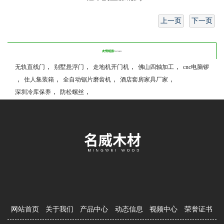
上一页
下一页
友情链接/
LINKS
，
，
，
，
无轨直线门
别墅悬浮门
走地机开门机
佛山四轴加工
cnc电脑锣
，
，
，
，
住人集装箱
全自动锯片磨齿机
酒店套房家具厂家
，
，
深圳冷库保养
防松螺丝
网站首页
关于我们
产品中心
动态信息
视频中心
荣誉证书