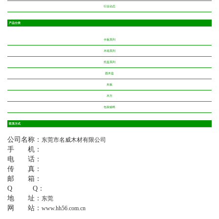
行业动态
产品分类
卡板系列
木箱系列
托盘系列
圆木盘
夹板
木方
包装辅料
联系方式
公司名称：
东莞市名威木材有限公司
手 机：
电 话：
传 真：
邮 箱：
Q Q：
地 址：
东莞
网 站：
www.hh56.com.cn